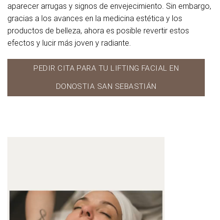
aparecer arrugas y signos de envejecimiento. Sin embargo,
gracias a los avances en la medicina estética y los
Tu mensaje (opcional)
productos de belleza, ahora es posible revertir estos
efectos y lucir más joven y radiante.
PEDIR CITA PARA TU LIFTING FACIAL EN
DONOSTIA SAN SEBASTIÁN
Reproductor
de
vídeo