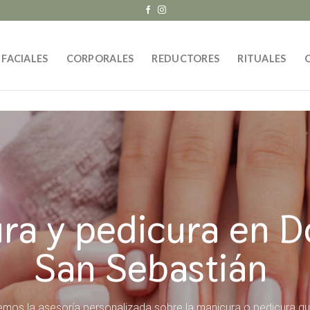
FACIALES
CORPORALES
REDUCTORES
RITUALES
ra y pedicura en D
San Sebastián
emos la asesoría personalizada sobre la manicura o pedicura q